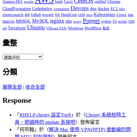
CentOS
Cacti
Chrome
Amazon EKS
bash
certified
apache
Devops
dns
docker
CloudFormation
Codedeploy
container
EC2
eks
git
Kubernetes
elasticsearch
google
Linux
Github
HashiCorp
mac
IAM
HA
Java
Puppet
nginx
MySQL
macos
MSSQL
php
S3
script
python
proxy
SSH
Ubuntu
ssl
Terraform
Windows
WordPress
VMware ESXi
監控
彙整
彙
整
分類
展開全部
|
收合全部
Response
「
RHEL8 chrony 設定Top9
」於〈
Chrony 系統校時工
具，把過時的 ntpdate 丟掉吧
〉發佈留言
「
何宗翰
」於〈
解決 Mac 使用 VPN(PPTP) 會斷線的問
題 MTU 封包限制
〉發佈留言