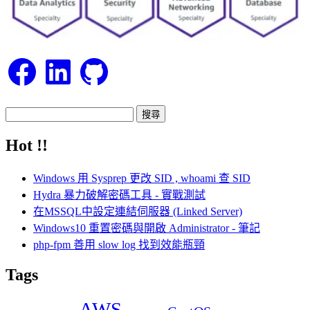
Facebook
LinkedIn
GitHub
搜
尋
Hot !!
關
鍵
Windows 用 Sysprep 更改 SID , whoami 查 SID
字:
Hydra 暴力破解密碼工具 - 實戰測試
在MSSQL中設定連結伺服器 (Linked Server)
Windows10 重置密碼與開啟 Administrator - 筆記
php-fpm 善用 slow log 找到效能瓶頸
Tags
AWS