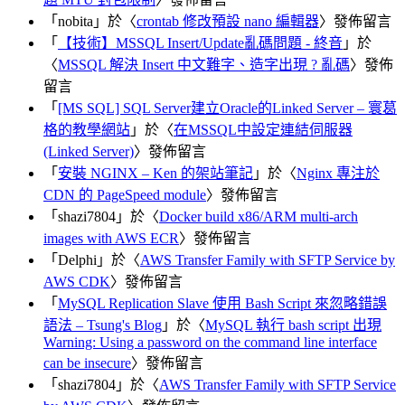
「
nobita
」於〈
crontab 修改預設 nano 編輯器
〉發佈留言
「
【技術】MSSQL Insert/Update亂碼問題 - 終音
」於
〈
MSSQL 解決 Insert 中文難字、造字出現 ? 亂碼
〉發佈
留言
「
[MS SQL] SQL Server建立Oracle的Linked Server – 寰葛
格的教學網站
」於〈
在MSSQL中設定連結伺服器
(Linked Server)
〉發佈留言
「
安裝 NGINX – Ken 的架站筆記
」於〈
Nginx 專注於
CDN 的 PageSpeed module
〉發佈留言
「
shazi7804
」於〈
Docker build x86/ARM multi-arch
images with AWS ECR
〉發佈留言
「
Delphi
」於〈
AWS Transfer Family with SFTP Service by
AWS CDK
〉發佈留言
「
MySQL Replication Slave 使用 Bash Script 來忽略錯誤
語法 – Tsung's Blog
」於〈
MySQL 執行 bash script 出現
Warning: Using a password on the command line interface
can be insecure
〉發佈留言
「
shazi7804
」於〈
AWS Transfer Family with SFTP Service