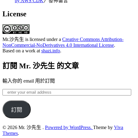
by AWS CDK
〉發佈留言
License
Mr.沙先生
is licensed under a
Creative Commons Attribution-
NonCommercial-NoDerivatives 4.0 International License
.
Based on a work at
shazi.info
.
訂閱 Mr. 沙先生 的文章
輸入你的 email 用於訂閱
enter
your
email
address
訂閱
© 2026 Mr. 沙先生 .
Powered by WordPress.
Theme by
Viva
Themes
.