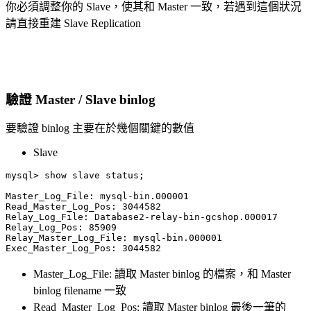
你必須調整你的 Slave，使其和 Master 一致，若遇到這個狀況
請直接重建 Slave Replication
驗證 Master / Slave binlog
要驗證 binlog 主要在於幾個關鍵的數值
Slave
mysql> show slave status;

Master_Log_File: mysql-bin.000001

Read_Master_Log_Pos: 3044582

Relay_Log_File: Database2-relay-bin-gcshop.000017

Relay_Log_Pos: 85909

Relay_Master_Log_File: mysql-bin.000001

Master_Log_File: 讀取 Master binlog 的檔案，和 Master
binlog filename 一致
Read_Master_Log_Pos: 讀取 Master binlog 最後一筆的