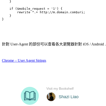
    }

    if ($mobile_request = '1') {

        rewrite ^.+ http://m.domain.com$uri;

    }

}
針對 User-Agent 的部份可以查看各大瀏覽器針對 iOS / Andro
Chrome – User Agent Strings