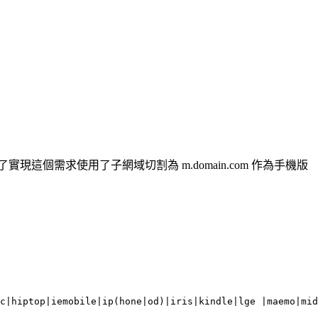
個需求使用了子網域切割為 m.domain.com 作為手機版
c|hiptop|iemobile|ip(hone|od)|iris|kindle|lge |maemo|mid