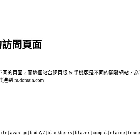
手機的訪問頁面
頁面，而這個站台網頁版 & 手機版是不同的開發網站，為了實現這
到 m.domain.com
ile|avantgo|bada\/|blackberry|blazer|compal|elaine|fenne