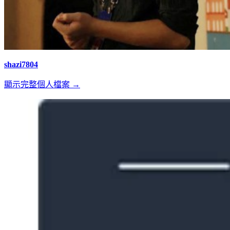
shazi7804
顯示完整個人檔案 →