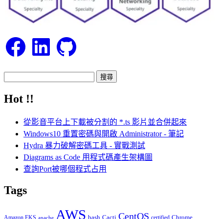
Facebook
LinkedIn
GitHub
搜
尋
Hot !!
關
鍵
從影音平台上下載被分割的 *.ts 影片並合併起來
字:
Windows10 重置密碼與開啟 Administrator - 筆記
Hydra 暴力破解密碼工具 - 實戰測試
Diagrams as Code 用程式碼產生架構圖
查詢Port被哪個程式占用
Tags
AWS
CentOS
Cacti
Chrome
Amazon EKS
bash
certified
apache