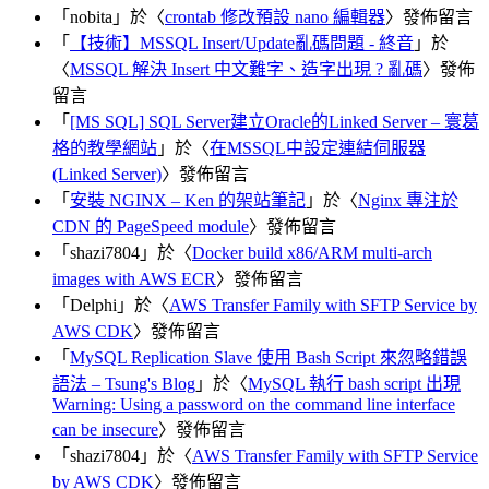
「
nobita
」於〈
crontab 修改預設 nano 編輯器
〉發佈留言
「
【技術】MSSQL Insert/Update亂碼問題 - 終音
」於
〈
MSSQL 解決 Insert 中文難字、造字出現 ? 亂碼
〉發佈
留言
「
[MS SQL] SQL Server建立Oracle的Linked Server – 寰葛
格的教學網站
」於〈
在MSSQL中設定連結伺服器
(Linked Server)
〉發佈留言
「
安裝 NGINX – Ken 的架站筆記
」於〈
Nginx 專注於
CDN 的 PageSpeed module
〉發佈留言
「
shazi7804
」於〈
Docker build x86/ARM multi-arch
images with AWS ECR
〉發佈留言
「
Delphi
」於〈
AWS Transfer Family with SFTP Service by
AWS CDK
〉發佈留言
「
MySQL Replication Slave 使用 Bash Script 來忽略錯誤
語法 – Tsung's Blog
」於〈
MySQL 執行 bash script 出現
Warning: Using a password on the command line interface
can be insecure
〉發佈留言
「
shazi7804
」於〈
AWS Transfer Family with SFTP Service
by AWS CDK
〉發佈留言