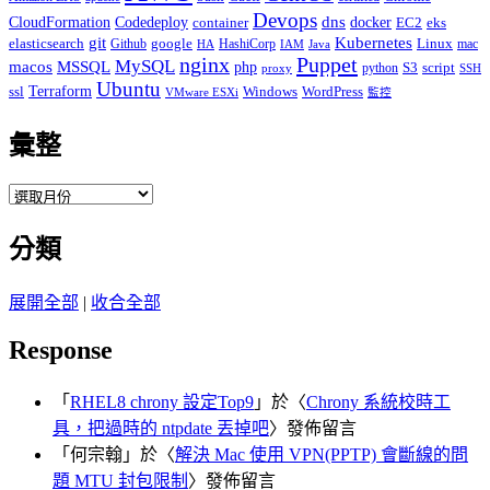
Devops
dns
docker
CloudFormation
Codedeploy
container
EC2
eks
git
Kubernetes
elasticsearch
google
Linux
Github
HashiCorp
mac
IAM
HA
Java
Puppet
nginx
MySQL
macos
MSSQL
php
S3
script
python
proxy
SSH
Ubuntu
ssl
Terraform
Windows
WordPress
VMware ESXi
監控
彙整
彙
整
分類
展開全部
|
收合全部
Response
「
RHEL8 chrony 設定Top9
」於〈
Chrony 系統校時工
具，把過時的 ntpdate 丟掉吧
〉發佈留言
「
何宗翰
」於〈
解決 Mac 使用 VPN(PPTP) 會斷線的問
題 MTU 封包限制
〉發佈留言