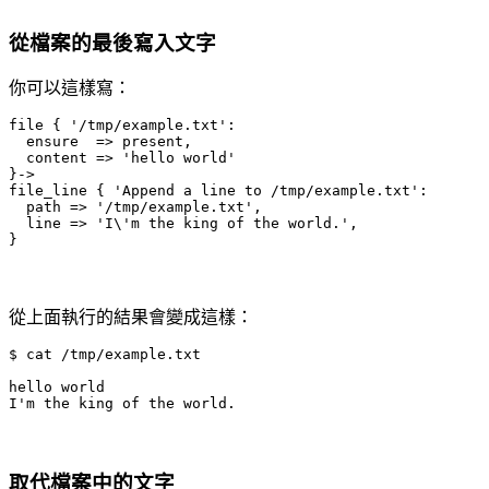
從檔案的最後寫入文字
你可以這樣寫：
file { '/tmp/example.txt':

  ensure  => present,

  content => 'hello world'

}->

file_line { 'Append a line to /tmp/example.txt':

  path => '/tmp/example.txt',  

  line => 'I\'m the king of the world.',

}
從上面執行的結果會變成這樣：
$ cat /tmp/example.txt

hello world

I'm the king of the world.
取代檔案中的文字