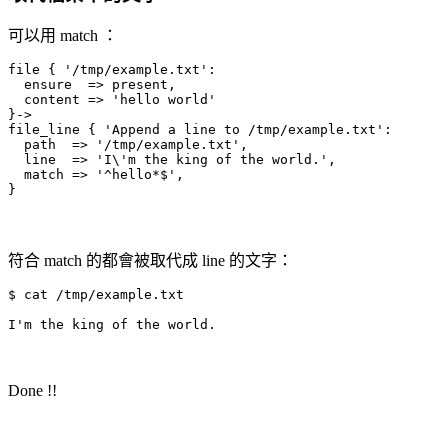
可以用 match ：
file { '/tmp/example.txt':

  ensure  => present,

  content => 'hello world'

}->

file_line { 'Append a line to /tmp/example.txt':

  path  => '/tmp/example.txt',  

  line  => 'I\'m the king of the world.',

  match => '^hello*$',

}
符合 match 的都會被取代成 line 的文字：
$ cat /tmp/example.txt

I'm the king of the world.
Done !!