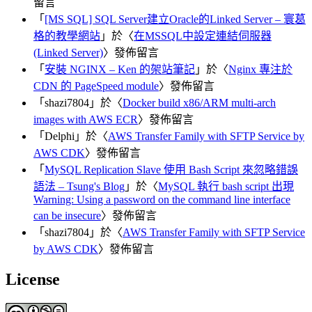
留言
「
[MS SQL] SQL Server建立Oracle的Linked Server – 寰葛
格的教學網站
」於〈
在MSSQL中設定連結伺服器
(Linked Server)
〉發佈留言
「
安裝 NGINX – Ken 的架站筆記
」於〈
Nginx 專注於
CDN 的 PageSpeed module
〉發佈留言
「
shazi7804
」於〈
Docker build x86/ARM multi-arch
images with AWS ECR
〉發佈留言
「
Delphi
」於〈
AWS Transfer Family with SFTP Service by
AWS CDK
〉發佈留言
「
MySQL Replication Slave 使用 Bash Script 來忽略錯誤
語法 – Tsung's Blog
」於〈
MySQL 執行 bash script 出現
Warning: Using a password on the command line interface
can be insecure
〉發佈留言
「
shazi7804
」於〈
AWS Transfer Family with SFTP Service
by AWS CDK
〉發佈留言
License