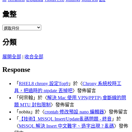
VMware ESXi
監控
彙整
彙
整
分類
展開全部
|
收合全部
Response
「
RHEL8 chrony 設定Top9
」於〈
Chrony 系統校時工
具，把過時的 ntpdate 丟掉吧
〉發佈留言
「
何宗翰
」於〈
解決 Mac 使用 VPN(PPTP) 會斷線的問
題 MTU 封包限制
〉發佈留言
「
nobita
」於〈
crontab 修改預設 nano 編輯器
〉發佈留言
「
【技術】MSSQL Insert/Update亂碼問題 - 終音
」於
〈
MSSQL 解決 Insert 中文難字、造字出現 ? 亂碼
〉發佈