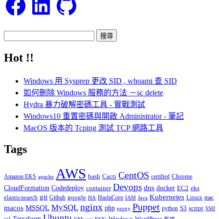
搜
尋
Hot !!
關
鍵
Windows 用 Sysprep 更改 SID , whoami 查 SID
字:
如何刪除 Windows 服務的方法 －sc delete
Hydra 暴力破解密碼工具 - 實戰測試
Windows10 重置密碼與開啟 Administrator - 筆記
MacOS 版本的 Tcping 測試 TCP 網路工具
Tags
AWS
CentOS
Cacti
Chrome
Amazon EKS
bash
certified
apache
Devops
dns
docker
CloudFormation
Codedeploy
container
EC2
eks
git
Kubernetes
elasticsearch
google
Linux
Github
HashiCorp
mac
IAM
HA
Java
Puppet
nginx
MySQL
macos
MSSQL
php
S3
script
python
proxy
SSH
Ubuntu
ssl
Terraform
Windows
WordPress