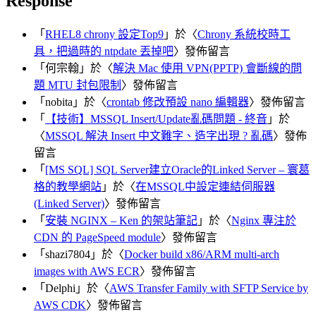
Response
「
RHEL8 chrony 設定Top9
」於〈
Chrony 系統校時工
具，把過時的 ntpdate 丟掉吧
〉發佈留言
「
何宗翰
」於〈
解決 Mac 使用 VPN(PPTP) 會斷線的問
題 MTU 封包限制
〉發佈留言
「
nobita
」於〈
crontab 修改預設 nano 編輯器
〉發佈留言
「
【技術】MSSQL Insert/Update亂碼問題 - 終音
」於
〈
MSSQL 解決 Insert 中文難字、造字出現 ? 亂碼
〉發佈
留言
「
[MS SQL] SQL Server建立Oracle的Linked Server – 寰葛
格的教學網站
」於〈
在MSSQL中設定連結伺服器
(Linked Server)
〉發佈留言
「
安裝 NGINX – Ken 的架站筆記
」於〈
Nginx 專注於
CDN 的 PageSpeed module
〉發佈留言
「
shazi7804
」於〈
Docker build x86/ARM multi-arch
images with AWS ECR
〉發佈留言
「
Delphi
」於〈
AWS Transfer Family with SFTP Service by
AWS CDK
〉發佈留言