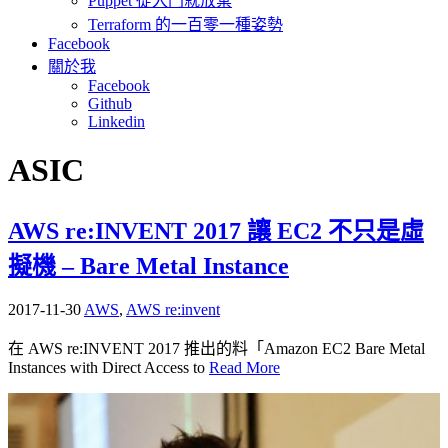
Puppet 從入門就放棄
Terraform 的一百零一種姿勢
Facebook
關於我
Facebook
Github
Linkedin
ASIC
AWS re:INVENT 2017 讓 EC2 不只是虛
擬機 – Bare Metal Instance
2017-11-30
AWS
,
AWS re:invent
在 AWS re:INVENT 2017 推出的料「Amazon EC2 Bare Metal
Instances with Direct Access to
Read More