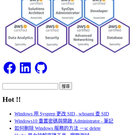
Facebook
LinkedIn
GitHub
搜
尋
Hot !!
關
鍵
Windows 用 Sysprep 更改 SID , whoami 查 SID
字:
Windows10 重置密碼與開啟 Administrator - 筆記
如何刪除 Windows 服務的方法 －sc delete