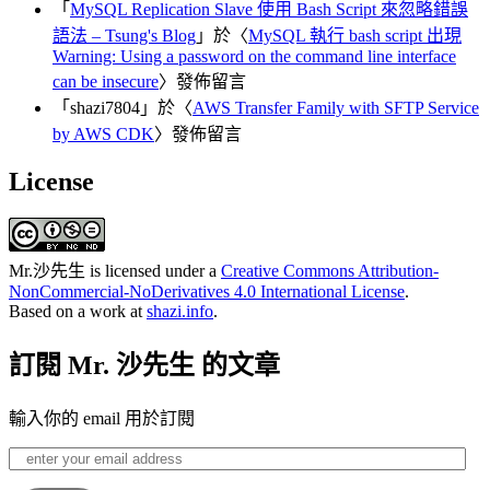
「
MySQL Replication Slave 使用 Bash Script 來忽略錯誤
語法 – Tsung's Blog
」於〈
MySQL 執行 bash script 出現
Warning: Using a password on the command line interface
can be insecure
〉發佈留言
「
shazi7804
」於〈
AWS Transfer Family with SFTP Service
by AWS CDK
〉發佈留言
License
Mr.沙先生
is licensed under a
Creative Commons Attribution-
NonCommercial-NoDerivatives 4.0 International License
.
Based on a work at
shazi.info
.
訂閱 Mr. 沙先生 的文章
輸入你的 email 用於訂閱
enter
your