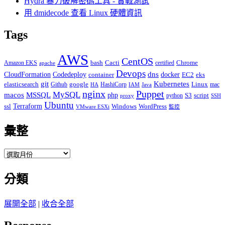
Hydra 暴力破解密碼工具 - 實戰測試
用 dmidecode 查看 Linux 硬體資訊
Tags
AWS
CentOS
Cacti
Chrome
Amazon EKS
bash
certified
apache
Devops
dns
docker
CloudFormation
Codedeploy
container
EC2
eks
git
Kubernetes
elasticsearch
google
Linux
Github
HashiCorp
mac
IAM
HA
Java
Puppet
nginx
MySQL
macos
MSSQL
php
S3
script
python
proxy
SSH
Ubuntu
ssl
Terraform
Windows
WordPress
VMware ESXi
監控
彙整
彙
整
分類
展開全部
|
收合全部