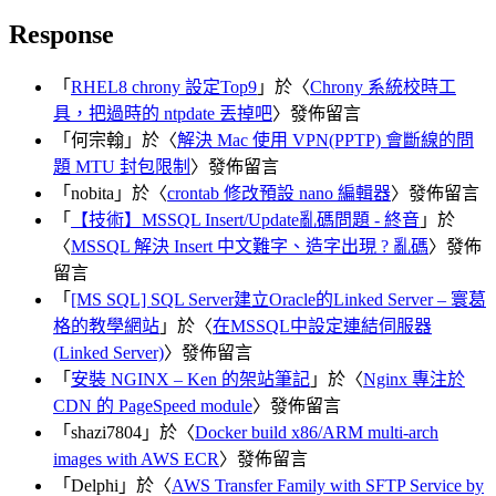
Response
「
RHEL8 chrony 設定Top9
」於〈
Chrony 系統校時工
具，把過時的 ntpdate 丟掉吧
〉發佈留言
「
何宗翰
」於〈
解決 Mac 使用 VPN(PPTP) 會斷線的問
題 MTU 封包限制
〉發佈留言
「
nobita
」於〈
crontab 修改預設 nano 編輯器
〉發佈留言
「
【技術】MSSQL Insert/Update亂碼問題 - 終音
」於
〈
MSSQL 解決 Insert 中文難字、造字出現 ? 亂碼
〉發佈
留言
「
[MS SQL] SQL Server建立Oracle的Linked Server – 寰葛
格的教學網站
」於〈
在MSSQL中設定連結伺服器
(Linked Server)
〉發佈留言
「
安裝 NGINX – Ken 的架站筆記
」於〈
Nginx 專注於
CDN 的 PageSpeed module
〉發佈留言
「
shazi7804
」於〈
Docker build x86/ARM multi-arch
images with AWS ECR
〉發佈留言
「
Delphi
」於〈
AWS Transfer Family with SFTP Service by