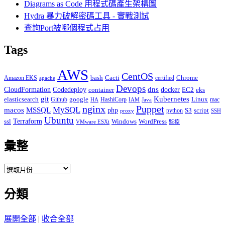
Diagrams as Code 用程式碼產生架構圖
Hydra 暴力破解密碼工具 - 實戰測試
查詢Port被哪個程式占用
Tags
AWS
CentOS
Cacti
Chrome
Amazon EKS
bash
certified
apache
Devops
dns
docker
CloudFormation
Codedeploy
container
EC2
eks
git
Kubernetes
elasticsearch
google
Linux
Github
HashiCorp
mac
IAM
HA
Java
Puppet
nginx
MySQL
macos
MSSQL
php
S3
script
python
proxy
SSH
Ubuntu
ssl
Terraform
Windows
WordPress
VMware ESXi
監控
彙整
彙
整
分類
展開全部
|
收合全部