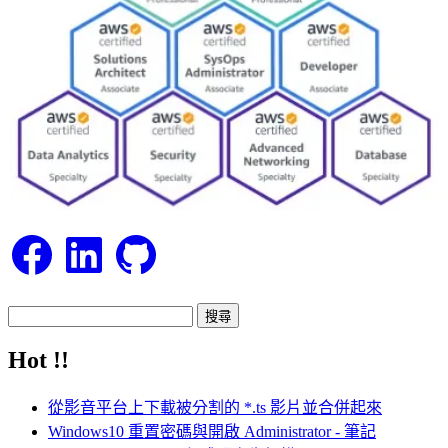
Facebook
LinkedIn
GitHub
搜
尋
Hot !!
關
鍵
從影音平台上下載被分割的 *.ts 影片並合併起來
字:
Windows10 重置密碼與開啟 Administrator - 筆記