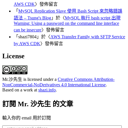
AWS CDK
〉發佈留言
「
MySQL Replication Slave 使用 Bash Script 來忽略錯誤
語法 – Tsung's Blog
」於〈
MySQL 執行 bash script 出現
Warning: Using a password on the command line interface
can be insecure
〉發佈留言
「
shazi7804
」於〈
AWS Transfer Family with SFTP Service
by AWS CDK
〉發佈留言
License
Mr.沙先生
is licensed under a
Creative Commons Attribution-
NonCommercial-NoDerivatives 4.0 International License
.
Based on a work at
shazi.info
.
訂閱 Mr. 沙先生 的文章
輸入你的 email 用於訂閱
enter