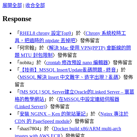
展開全部
|
收合全部
Response
「
RHEL8 chrony 設定Top9
」於〈
Chrony 系統校時工
具，把過時的 ntpdate 丟掉吧
〉發佈留言
「
何宗翰
」於〈
解決 Mac 使用 VPN(PPTP) 會斷線的問
題 MTU 封包限制
〉發佈留言
「
nobita
」於〈
crontab 修改預設 nano 編輯器
〉發佈留言
「
【技術】MSSQL Insert/Update亂碼問題 - 終音
」於
〈
MSSQL 解決 Insert 中文難字、造字出現 ? 亂碼
〉發佈
留言
「
[MS SQL] SQL Server建立Oracle的Linked Server – 寰葛
格的教學網站
」於〈
在MSSQL中設定連結伺服器
(Linked Server)
〉發佈留言
「
安裝 NGINX – Ken 的架站筆記
」於〈
Nginx 專注於
CDN 的 PageSpeed module
〉發佈留言
「
shazi7804
」於〈
Docker build x86/ARM multi-arch
images with AWS ECR
〉發佈留言