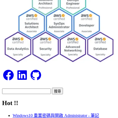
Facebook
LinkedIn
GitHub
搜
尋
Hot !!
關
鍵
Windows10 重置密碼與開啟 Administrator - 筆記
字: