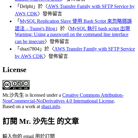
「
Delphi
」於〈
AWS Transfer Family with SFTP Service by
AWS CDK
〉發佈留言
「
MySQL Replication Slave 使用 Bash Script 來忽略錯誤
語法 – Tsung's Blog
」於〈
MySQL 執行 bash script 出現
Warning: Using a password on the command line interface
can be insecure
〉發佈留言
「
shazi7804
」於〈
AWS Transfer Family with SFTP Service
by AWS CDK
〉發佈留言
License
Mr.沙先生
is licensed under a
Creative Commons Attribution-
NonCommercial-NoDerivatives 4.0 International License
.
Based on a work at
shazi.info
.
訂閱 Mr. 沙先生 的文章
輸入你的 email 用於訂閱