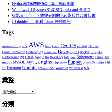
Hydra 暴力破解密碼工具 - 實戰測試
Windows 用 Sysprep 更改 SID , whoami 查 SID
從影音平台上下載被分割的 *.ts 影片並合併起來
用 dmidecode 查看 Linux 硬體資訊
Tags
AWS
CentOS
Cacti
Chrome
Amazon EKS
bash
certified
apache
Devops
dns
docker
CloudFormation
Codedeploy
container
EC2
eks
git
Kubernetes
elasticsearch
google
Linux
Github
HashiCorp
mac
IAM
HA
Java
Puppet
nginx
MySQL
macos
MSSQL
php
S3
script
python
proxy
SSH
Ubuntu
ssl
Terraform
Windows
WordPress
VMware ESXi
監控
彙整
彙
整
分類