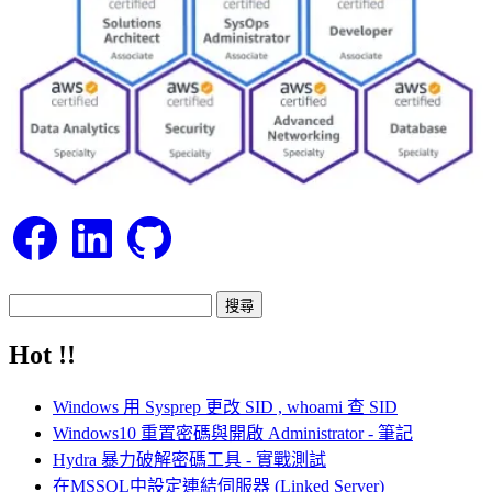
Facebook
LinkedIn
GitHub
搜
尋
Hot !!
關
鍵
Windows 用 Sysprep 更改 SID , whoami 查 SID
字:
Windows10 重置密碼與開啟 Administrator - 筆記
Hydra 暴力破解密碼工具 - 實戰測試
在MSSQL中設定連結伺服器 (Linked Server)