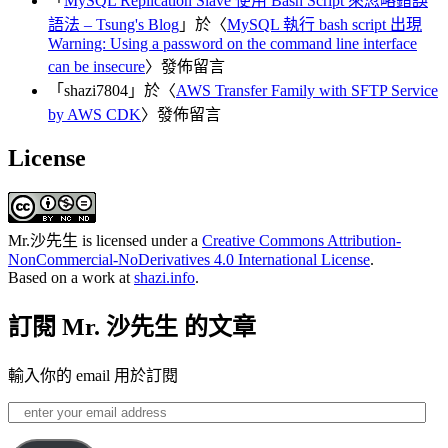
「
MySQL Replication Slave 使用 Bash Script 來忽略錯誤
語法 – Tsung's Blog
」於〈
MySQL 執行 bash script 出現
Warning: Using a password on the command line interface
can be insecure
〉發佈留言
「
shazi7804
」於〈
AWS Transfer Family with SFTP Service
by AWS CDK
〉發佈留言
License
Mr.沙先生
is licensed under a
Creative Commons Attribution-
NonCommercial-NoDerivatives 4.0 International License
.
Based on a work at
shazi.info
.
訂閱 Mr. 沙先生 的文章
輸入你的 email 用於訂閱
enter
your
email