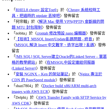
「
RHEL8 chrony 設定Top9
」於〈
Chrony 系統校時工
具，把過時的 ntpdate 丟掉吧
〉發佈留言
「
何宗翰
」於〈
解決 Mac 使用 VPN(PPTP) 會斷線的問
題 MTU 封包限制
〉發佈留言
「
nobita
」於〈
crontab 修改預設 nano 編輯器
〉發佈留言
「
【技術】MSSQL Insert/Update亂碼問題 - 終音
」於
〈
MSSQL 解決 Insert 中文難字、造字出現 ? 亂碼
〉發佈
留言
「
[MS SQL] SQL Server建立Oracle的Linked Server – 寰葛
格的教學網站
」於〈
在MSSQL中設定連結伺服器
(Linked Server)
〉發佈留言
「
安裝 NGINX – Ken 的架站筆記
」於〈
Nginx 專注於
CDN 的 PageSpeed module
〉發佈留言
「
shazi7804
」於〈
Docker build x86/ARM multi-arch
images with AWS ECR
〉發佈留言
「
Delphi
」於〈
AWS Transfer Family with SFTP Service by
AWS CDK
〉發佈留言