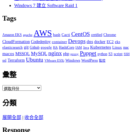
Windows 7 建立 Software Raid 1
Tags
AWS
CentOS
Cacti
Chrome
Amazon EKS
bash
certified
apache
Devops
dns
docker
CloudFormation
Codedeploy
container
EC2
eks
git
Kubernetes
elasticsearch
google
Linux
Github
HashiCorp
mac
IAM
HA
Java
Puppet
nginx
MySQL
macos
MSSQL
php
S3
script
python
proxy
SSH
Ubuntu
ssl
Terraform
Windows
WordPress
VMware ESXi
監控
彙整
彙
整
分類
展開全部
|
收合全部
Response