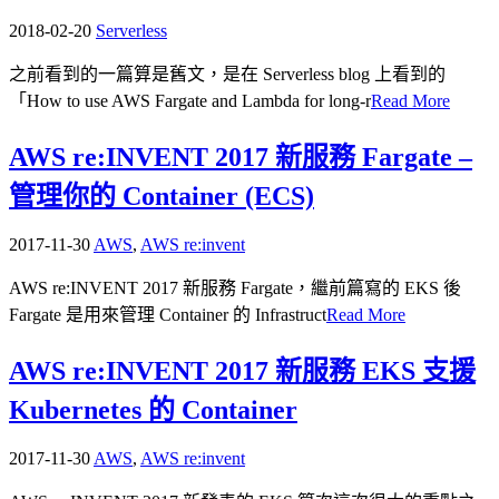
2018-02-20
Serverless
之前看到的一篇算是舊文，是在 Serverless blog 上看到的
「How to use AWS Fargate and Lambda for long-r
Read More
AWS re:INVENT 2017 新服務 Fargate –
管理你的 Container (ECS)
2017-11-30
AWS
,
AWS re:invent
AWS re:INVENT 2017 新服務 Fargate，繼前篇寫的 EKS 後
Fargate 是用來管理 Container 的 Infrastruct
Read More
AWS re:INVENT 2017 新服務 EKS 支援
Kubernetes 的 Container
2017-11-30
AWS
,
AWS re:invent