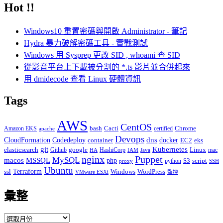
Hot !!
關
鍵
Windows10 重置密碼與開啟 Administrator - 筆記
字:
Hydra 暴力破解密碼工具 - 實戰測試
Windows 用 Sysprep 更改 SID , whoami 查 SID
從影音平台上下載被分割的 *.ts 影片並合併起來
用 dmidecode 查看 Linux 硬體資訊
Tags
AWS
CentOS
Cacti
Chrome
Amazon EKS
bash
certified
apache
Devops
dns
docker
CloudFormation
Codedeploy
container
EC2
eks
git
Kubernetes
elasticsearch
google
Linux
Github
HashiCorp
mac
IAM
HA
Java
Puppet
nginx
MySQL
macos
MSSQL
php
S3
script
python
proxy
SSH
Ubuntu
ssl
Terraform
Windows
WordPress
VMware ESXi
監控
彙整
彙