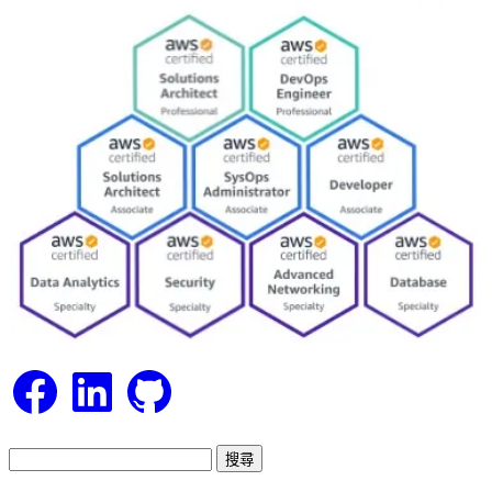
Facebook
LinkedIn
GitHub
搜
尋