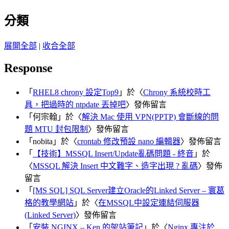
整
分類
展開全部
|
收合全部
Response
「
RHEL8 chrony 設定Top9
」於〈
Chrony 系統校時工
具，把過時的 ntpdate 丟掉吧
〉發佈留言
「
何宗翰
」於〈
解決 Mac 使用 VPN(PPTP) 會斷線的問
題 MTU 封包限制
〉發佈留言
「
nobita
」於〈
crontab 修改預設 nano 編輯器
〉發佈留言
「
【技術】MSSQL Insert/Update亂碼問題 - 終音
」於
〈
MSSQL 解決 Insert 中文難字、造字出現 ? 亂碼
〉發佈
留言
「
[MS SQL] SQL Server建立Oracle的Linked Server – 寰葛
格的教學網站
」於〈
在MSSQL中設定連結伺服器
(Linked Server)
〉發佈留言
「
安裝 NGINX – Ken 的架站筆記
」於〈
Nginx 專注於