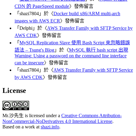
CDN 的 PageSpeed module
〉發佈留言
「
shazi7804
」於〈
Docker build x86/ARM multi-arch
images with AWS ECR
〉發佈留言
「
Delphi
」於〈
AWS Transfer Family with SFTP Service by
AWS CDK
〉發佈留言
「
MySQL Replication Slave 使用 Bash Script 來忽略錯誤
語法 – Tsung's Blog
」於〈
MySQL 執行 bash script 出現
Warning: Using a password on the command line interface
can be insecure
〉發佈留言
「
shazi7804
」於〈
AWS Transfer Family with SFTP Service
by AWS CDK
〉發佈留言
License
Mr.沙先生
is licensed under a
Creative Commons Attribution-
NonCommercial-NoDerivatives 4.0 International License
.
Based on a work at
shazi.info
.