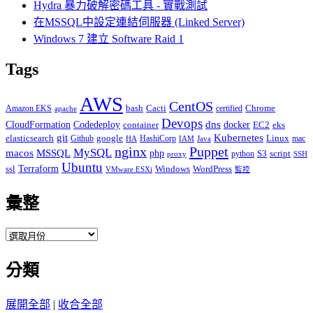
Hydra 暴力破解密碼工具 - 實戰測試
在MSSQL中設定連結伺服器 (Linked Server)
Windows 7 建立 Software Raid 1
Tags
AWS
CentOS
Cacti
Chrome
Amazon EKS
bash
certified
apache
Devops
dns
docker
CloudFormation
Codedeploy
container
EC2
eks
git
Kubernetes
elasticsearch
google
Linux
Github
HashiCorp
mac
IAM
HA
Java
Puppet
nginx
MySQL
macos
MSSQL
php
S3
script
python
proxy
SSH
Ubuntu
ssl
Terraform
Windows
WordPress
VMware ESXi
監控
彙整
彙
整
分類
展開全部
|
收合全部