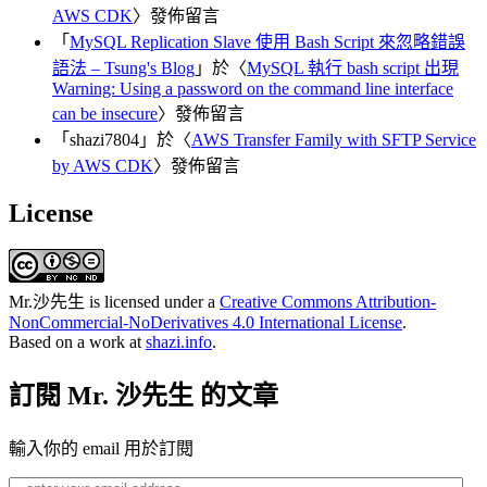
AWS CDK
〉發佈留言
「
MySQL Replication Slave 使用 Bash Script 來忽略錯誤
語法 – Tsung's Blog
」於〈
MySQL 執行 bash script 出現
Warning: Using a password on the command line interface
can be insecure
〉發佈留言
「
shazi7804
」於〈
AWS Transfer Family with SFTP Service
by AWS CDK
〉發佈留言
License
Mr.沙先生
is licensed under a
Creative Commons Attribution-
NonCommercial-NoDerivatives 4.0 International License
.
Based on a work at
shazi.info
.
訂閱 Mr. 沙先生 的文章
輸入你的 email 用於訂閱
enter