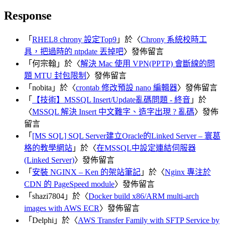
Response
「
RHEL8 chrony 設定Top9
」於〈
Chrony 系統校時工
具，把過時的 ntpdate 丟掉吧
〉發佈留言
「
何宗翰
」於〈
解決 Mac 使用 VPN(PPTP) 會斷線的問
題 MTU 封包限制
〉發佈留言
「
nobita
」於〈
crontab 修改預設 nano 編輯器
〉發佈留言
「
【技術】MSSQL Insert/Update亂碼問題 - 終音
」於
〈
MSSQL 解決 Insert 中文難字、造字出現 ? 亂碼
〉發佈
留言
「
[MS SQL] SQL Server建立Oracle的Linked Server – 寰葛
格的教學網站
」於〈
在MSSQL中設定連結伺服器
(Linked Server)
〉發佈留言
「
安裝 NGINX – Ken 的架站筆記
」於〈
Nginx 專注於
CDN 的 PageSpeed module
〉發佈留言
「
shazi7804
」於〈
Docker build x86/ARM multi-arch
images with AWS ECR
〉發佈留言
「
Delphi
」於〈
AWS Transfer Family with SFTP Service by