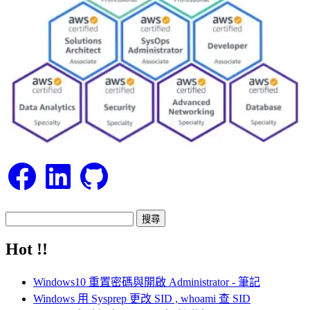
Facebook
LinkedIn
GitHub
搜
尋
Hot !!
關
鍵
Windows10 重置密碼與開啟 Administrator - 筆記
字:
Windows 用 Sysprep 更改 SID , whoami 查 SID