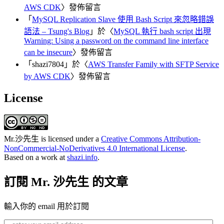
AWS CDK
〉發佈留言
「
MySQL Replication Slave 使用 Bash Script 來忽略錯誤
語法 – Tsung's Blog
」於〈
MySQL 執行 bash script 出現
Warning: Using a password on the command line interface
can be insecure
〉發佈留言
「
shazi7804
」於〈
AWS Transfer Family with SFTP Service
by AWS CDK
〉發佈留言
License
Mr.沙先生
is licensed under a
Creative Commons Attribution-
NonCommercial-NoDerivatives 4.0 International License
.
Based on a work at
shazi.info
.
訂閱 Mr. 沙先生 的文章
輸入你的 email 用於訂閱
enter