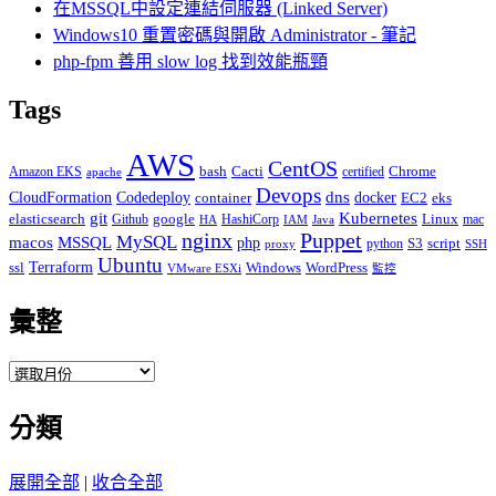
在MSSQL中設定連結伺服器 (Linked Server)
Windows10 重置密碼與開啟 Administrator - 筆記
php-fpm 善用 slow log 找到效能瓶頸
Tags
AWS
CentOS
Cacti
Chrome
Amazon EKS
bash
certified
apache
Devops
dns
docker
CloudFormation
Codedeploy
container
EC2
eks
git
Kubernetes
elasticsearch
google
Linux
Github
HashiCorp
mac
IAM
HA
Java
Puppet
nginx
MySQL
macos
MSSQL
php
S3
script
python
proxy
SSH
Ubuntu
ssl
Terraform
Windows
WordPress
VMware ESXi
監控
彙整
彙
整
分類
展開全部
|
收合全部