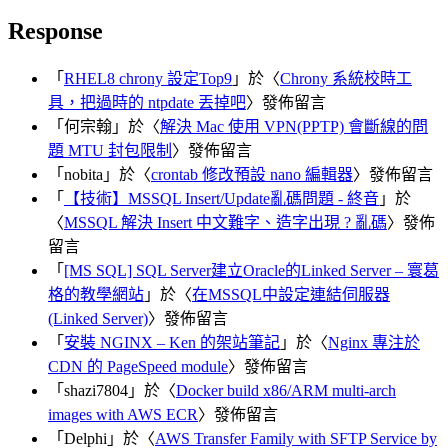
Response
「
RHEL8 chrony 設定Top9
」於〈
Chrony 系統校時工
具，把過時的 ntpdate 丟掉吧
〉發佈留言
「
何宗翰
」於〈
解決 Mac 使用 VPN(PPTP) 會斷線的問
題 MTU 封包限制
〉發佈留言
「
nobita
」於〈
crontab 修改預設 nano 編輯器
〉發佈留言
「
【技術】MSSQL Insert/Update亂碼問題 - 終音
」於
〈
MSSQL 解決 Insert 中文難字、造字出現 ? 亂碼
〉發佈
留言
「
[MS SQL] SQL Server建立Oracle的Linked Server – 寰葛
格的教學網站
」於〈
在MSSQL中設定連結伺服器
(Linked Server)
〉發佈留言
「
安裝 NGINX – Ken 的架站筆記
」於〈
Nginx 專注於
CDN 的 PageSpeed module
〉發佈留言
「
shazi7804
」於〈
Docker build x86/ARM multi-arch
images with AWS ECR
〉發佈留言
「
Delphi
」於〈
AWS Transfer Family with SFTP Service by