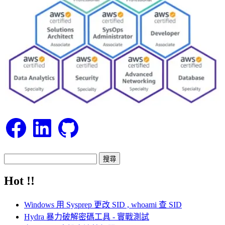
Facebook
LinkedIn
GitHub
搜
尋
Hot !!
關
鍵
Windows 用 Sysprep 更改 SID , whoami 查 SID
字:
Hydra 暴力破解密碼工具 - 實戰測試