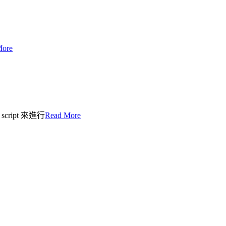
More
ript 來進行
Read More