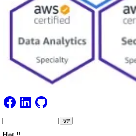
Facebook
LinkedIn
GitHub
搜
尋
Hot !!
關