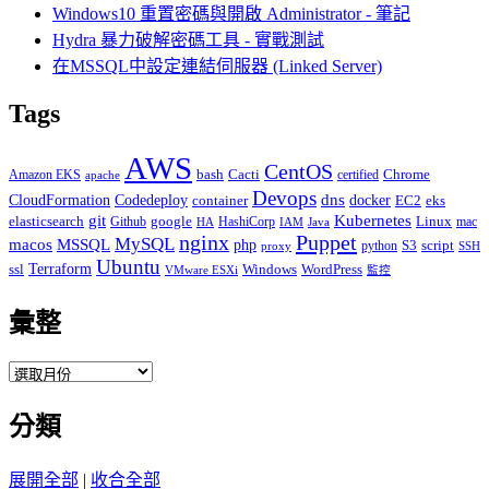
Windows10 重置密碼與開啟 Administrator - 筆記
Hydra 暴力破解密碼工具 - 實戰測試
在MSSQL中設定連結伺服器 (Linked Server)
Tags
AWS
CentOS
Cacti
Chrome
Amazon EKS
bash
certified
apache
Devops
dns
docker
CloudFormation
Codedeploy
container
EC2
eks
git
Kubernetes
elasticsearch
google
Linux
Github
HashiCorp
mac
IAM
HA
Java
Puppet
nginx
MySQL
macos
MSSQL
php
S3
script
python
proxy
SSH
Ubuntu
ssl
Terraform
Windows
WordPress
VMware ESXi
監控
彙整
彙
整
分類
展開全部
|
收合全部