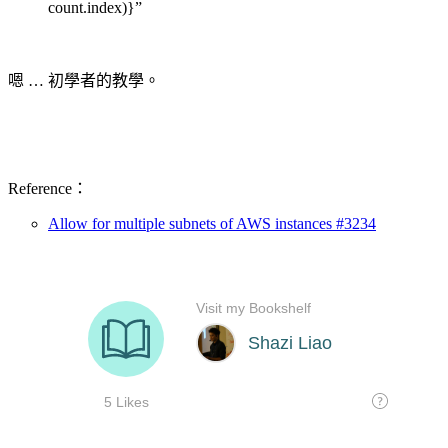
count.index)}”
嗯 … 初學者的教學。
Reference：
Allow for multiple subnets of AWS instances #3234