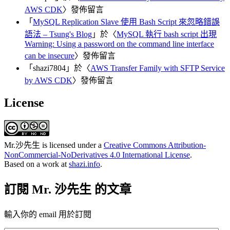
AWS CDK
〉發佈留言
「
MySQL Replication Slave 使用 Bash Script 來忽略錯誤
語法 – Tsung's Blog
」於〈
MySQL 執行 bash script 出現
Warning: Using a password on the command line interface
can be insecure
〉發佈留言
「
shazi7804
」於〈
AWS Transfer Family with SFTP Service
by AWS CDK
〉發佈留言
License
Mr.沙先生
is licensed under a
Creative Commons Attribution-
NonCommercial-NoDerivatives 4.0 International License
.
Based on a work at
shazi.info
.
訂閱 Mr. 沙先生 的文章
輸入你的 email 用於訂閱