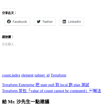
分享此文：
Facebook
Twitter
LinkedIn
請按讚：
正在載入...
count.index
element
subnet_id
Terraform
Terraform Enterprise 把 state pull 到 local 跑 plan 測試
Terraform 茶包「value of count cannot be computed」解法
給 Mr. 沙先生一點建議