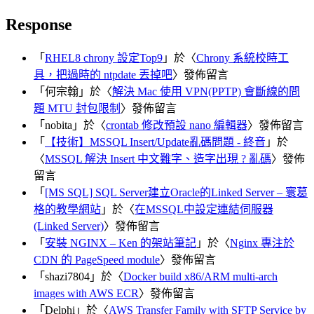
Response
「
RHEL8 chrony 設定Top9
」於〈
Chrony 系統校時工
具，把過時的 ntpdate 丟掉吧
〉發佈留言
「
何宗翰
」於〈
解決 Mac 使用 VPN(PPTP) 會斷線的問
題 MTU 封包限制
〉發佈留言
「
nobita
」於〈
crontab 修改預設 nano 編輯器
〉發佈留言
「
【技術】MSSQL Insert/Update亂碼問題 - 終音
」於
〈
MSSQL 解決 Insert 中文難字、造字出現 ? 亂碼
〉發佈
留言
「
[MS SQL] SQL Server建立Oracle的Linked Server – 寰葛
格的教學網站
」於〈
在MSSQL中設定連結伺服器
(Linked Server)
〉發佈留言
「
安裝 NGINX – Ken 的架站筆記
」於〈
Nginx 專注於
CDN 的 PageSpeed module
〉發佈留言
「
shazi7804
」於〈
Docker build x86/ARM multi-arch
images with AWS ECR
〉發佈留言
「
Delphi
」於〈
AWS Transfer Family with SFTP Service by