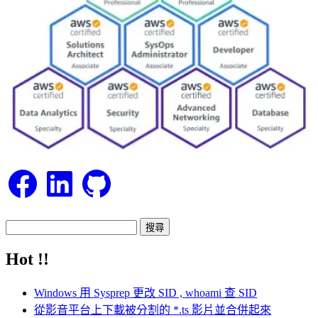
Facebook
LinkedIn
GitHub
搜
尋
Hot !!
關
鍵
Windows 用 Sysprep 更改 SID , whoami 查 SID
字:
從影音平台上下載被分割的 *.ts 影片並合併起來