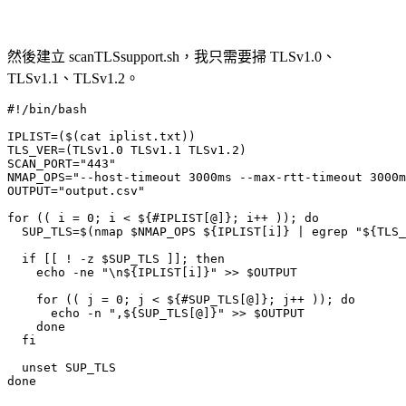
然後建立 scanTLSsupport.sh，我只需要掃 TLSv1.0、
TLSv1.1、TLSv1.2。
#!/bin/bash

IPLIST=($(cat iplist.txt))

TLS_VER=(TLSv1.0 TLSv1.1 TLSv1.2)

SCAN_PORT="443"

NMAP_OPS="--host-timeout 3000ms --max-rtt-timeout 3000m
OUTPUT="output.csv"

for (( i = 0; i < ${#IPLIST[@]}; i++ )); do

  SUP_TLS=$(nmap $NMAP_OPS ${IPLIST[i]} | egrep "${TLS_
  if [[ ! -z $SUP_TLS ]]; then

    echo -ne "\n${IPLIST[i]}" >> $OUTPUT

    for (( j = 0; j < ${#SUP_TLS[@]}; j++ )); do

      echo -n ",${SUP_TLS[@]}" >> $OUTPUT

    done

  fi

  unset SUP_TLS

done