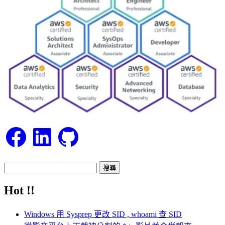
Facebook
LinkedIn
GitHub
搜
尋
Hot !!
關
鍵
Windows 用 Sysprep 更改 SID , whoami 查 SID
字: