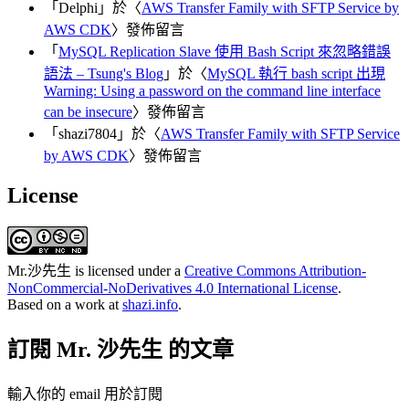
「
Delphi
」於〈
AWS Transfer Family with SFTP Service by
AWS CDK
〉發佈留言
「
MySQL Replication Slave 使用 Bash Script 來忽略錯誤
語法 – Tsung's Blog
」於〈
MySQL 執行 bash script 出現
Warning: Using a password on the command line interface
can be insecure
〉發佈留言
「
shazi7804
」於〈
AWS Transfer Family with SFTP Service
by AWS CDK
〉發佈留言
License
Mr.沙先生
is licensed under a
Creative Commons Attribution-
NonCommercial-NoDerivatives 4.0 International License
.
Based on a work at
shazi.info
.
訂閱 Mr. 沙先生 的文章
輸入你的 email 用於訂閱