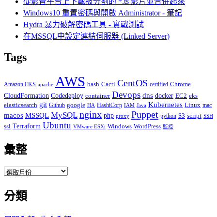
從影音平台上下載被分割的 *.ts 影片並合併起來
Windows10 重置密碼與開啟 Administrator - 筆記
Hydra 暴力破解密碼工具 - 實戰測試
在MSSQL中設定連結伺服器 (Linked Server)
Tags
AWS
CentOS
Cacti
Chrome
Amazon EKS
bash
certified
apache
Devops
dns
docker
CloudFormation
Codedeploy
container
EC2
eks
git
Kubernetes
elasticsearch
google
Linux
Github
HashiCorp
mac
IAM
HA
Java
Puppet
nginx
MySQL
macos
MSSQL
php
S3
script
python
proxy
SSH
Ubuntu
ssl
Terraform
Windows
WordPress
VMware ESXi
監控
彙整
彙
整
分類