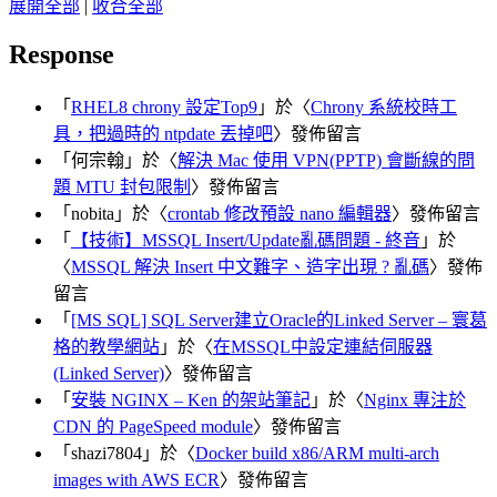
展開全部
|
收合全部
Response
「
RHEL8 chrony 設定Top9
」於〈
Chrony 系統校時工
具，把過時的 ntpdate 丟掉吧
〉發佈留言
「
何宗翰
」於〈
解決 Mac 使用 VPN(PPTP) 會斷線的問
題 MTU 封包限制
〉發佈留言
「
nobita
」於〈
crontab 修改預設 nano 編輯器
〉發佈留言
「
【技術】MSSQL Insert/Update亂碼問題 - 終音
」於
〈
MSSQL 解決 Insert 中文難字、造字出現 ? 亂碼
〉發佈
留言
「
[MS SQL] SQL Server建立Oracle的Linked Server – 寰葛
格的教學網站
」於〈
在MSSQL中設定連結伺服器
(Linked Server)
〉發佈留言
「
安裝 NGINX – Ken 的架站筆記
」於〈
Nginx 專注於
CDN 的 PageSpeed module
〉發佈留言
「
shazi7804
」於〈
Docker build x86/ARM multi-arch
images with AWS ECR
〉發佈留言