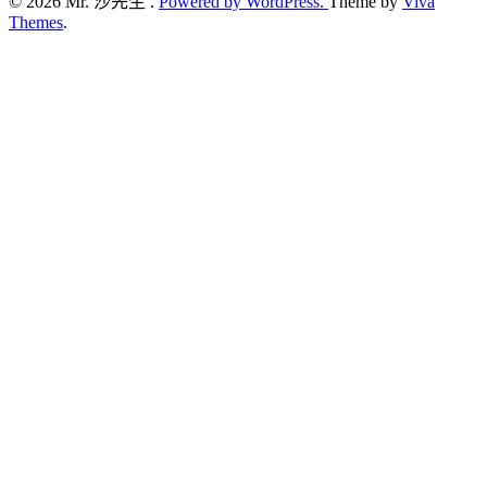
© 2026 Mr. 沙先生 .
Powered by WordPress.
Theme by
Viva
Themes
.