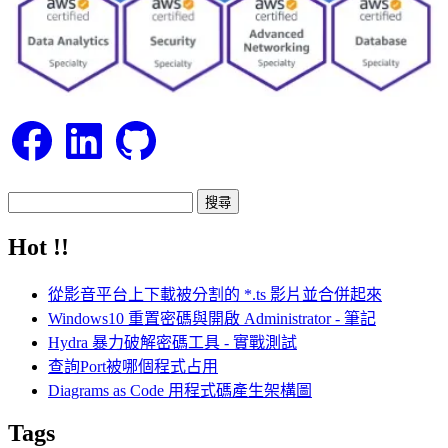
Facebook
LinkedIn
GitHub
搜
尋
Hot !!
關
鍵
從影音平台上下載被分割的 *.ts 影片並合併起來
字:
Windows10 重置密碼與開啟 Administrator - 筆記
Hydra 暴力破解密碼工具 - 實戰測試
查詢Port被哪個程式占用
Diagrams as Code 用程式碼產生架構圖
Tags