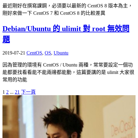
最近剛好在撰寫課鋼，必須要以最新的 CentOS 8 版本為主，
剛好來做一下 CentOS 7 和 CentOS 8 的比較差異
Debian/Ubuntu 的 ulimit 對 root 無效問
題
2019-07-21
CentOS
,
OS
,
Ubuntu
因為管理的環境有 CentOS / Ubuntu 兩種，常常要設定一個功
能都要找看看能不能兩邊都能動，這篇要講的是 ulimit 大家很
常用的功能
1
2
...
21
下一頁
文
章
導
覽