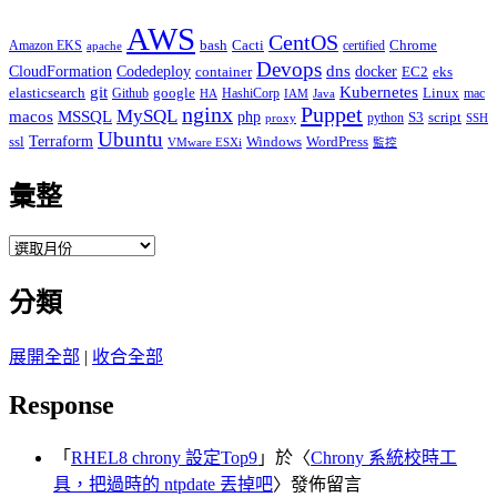
AWS
CentOS
Cacti
Chrome
Amazon EKS
bash
certified
apache
Devops
dns
docker
CloudFormation
Codedeploy
container
EC2
eks
git
Kubernetes
elasticsearch
google
Linux
Github
HashiCorp
mac
IAM
HA
Java
Puppet
nginx
MySQL
macos
MSSQL
php
S3
script
python
proxy
SSH
Ubuntu
ssl
Terraform
Windows
WordPress
VMware ESXi
監控
彙整
彙
整
分類
展開全部
|
收合全部
Response
「
RHEL8 chrony 設定Top9
」於〈
Chrony 系統校時工
具，把過時的 ntpdate 丟掉吧
〉發佈留言