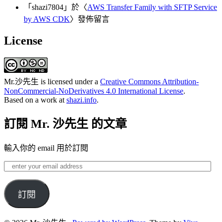
「
shazi7804
」於〈
AWS Transfer Family with SFTP Service
by AWS CDK
〉發佈留言
License
Mr.沙先生
is licensed under a
Creative Commons Attribution-
NonCommercial-NoDerivatives 4.0 International License
.
Based on a work at
shazi.info
.
訂閱 Mr. 沙先生 的文章
輸入你的 email 用於訂閱
enter
your
email
address
訂閱