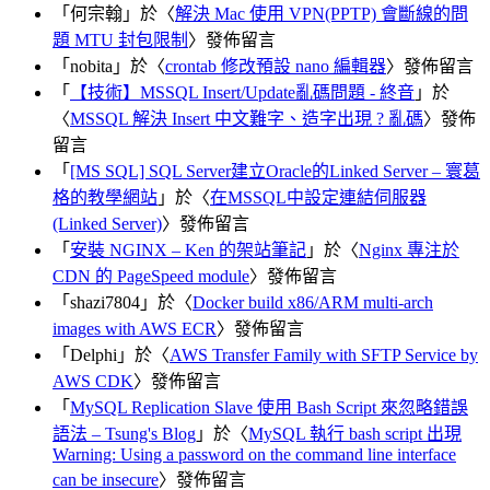
「
何宗翰
」於〈
解決 Mac 使用 VPN(PPTP) 會斷線的問
題 MTU 封包限制
〉發佈留言
「
nobita
」於〈
crontab 修改預設 nano 編輯器
〉發佈留言
「
【技術】MSSQL Insert/Update亂碼問題 - 終音
」於
〈
MSSQL 解決 Insert 中文難字、造字出現 ? 亂碼
〉發佈
留言
「
[MS SQL] SQL Server建立Oracle的Linked Server – 寰葛
格的教學網站
」於〈
在MSSQL中設定連結伺服器
(Linked Server)
〉發佈留言
「
安裝 NGINX – Ken 的架站筆記
」於〈
Nginx 專注於
CDN 的 PageSpeed module
〉發佈留言
「
shazi7804
」於〈
Docker build x86/ARM multi-arch
images with AWS ECR
〉發佈留言
「
Delphi
」於〈
AWS Transfer Family with SFTP Service by
AWS CDK
〉發佈留言
「
MySQL Replication Slave 使用 Bash Script 來忽略錯誤
語法 – Tsung's Blog
」於〈
MySQL 執行 bash script 出現
Warning: Using a password on the command line interface
can be insecure
〉發佈留言