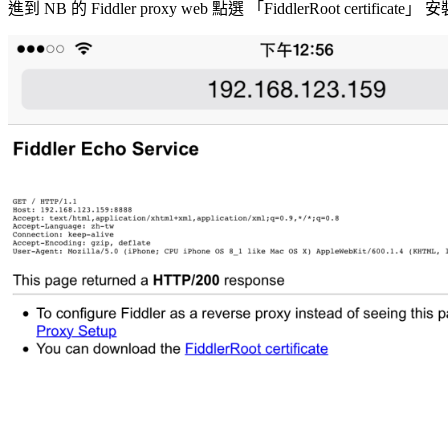
進到 NB 的 Fiddler proxy web 點選 「FiddlerRoot certificate」 安