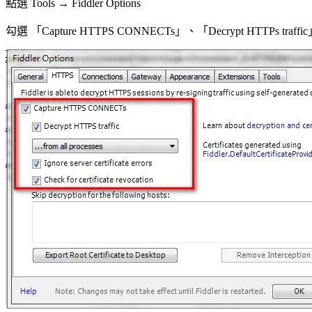
點選 Tools → Fiddler Options
勾選 「Capture HTTPS CONNECTs」、「Decrypt HTTPs tra